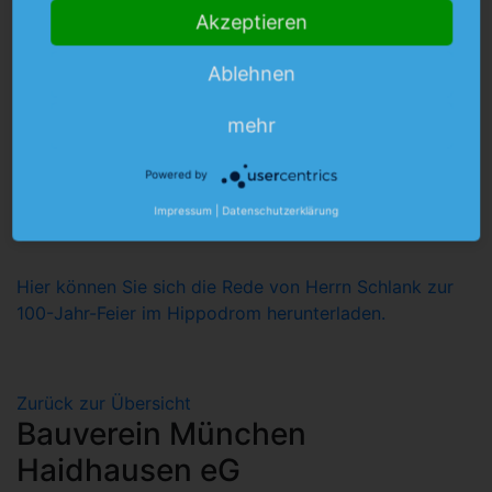
Kontakt
Akzeptieren
Ablehnen
09. Mai 2019
mehr
100-Jahr-Feier im
Hippodrom
Powered by
Impressum
|
Datenschutzerklärung
Hier können Sie sich die Rede von Herrn Schlank zur
100-Jahr-Feier im Hippodrom herunterladen.
Zurück zur Übersicht
Bauverein München
Haidhausen eG