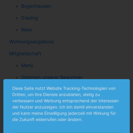
Bogenhausen
Giesing
Riem
Wohnungsangebote
Mitgliedschaft
Menü
Stimmen unserer Bewohner
Diese Seite nutzt Website Tracking-Technologien von
Mitgliederversammlung
Dritten, um ihre Dienste anzubieten, stetig zu
Aktuelles
verbessern und Werbung entsprechend der Interessen
der Nutzer anzuzeigen. Ich bin damit einverstanden
Service
und kann meine Einwilligung jederzeit mit Wirkung für
die Zukunft widerrufen oder ändern.
Downloads