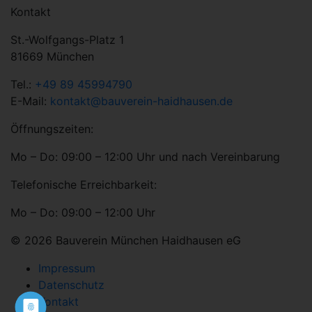
Kontakt
St.-Wolfgangs-Platz 1
81669 München
Tel.:
+49 89 45994790
E-Mail:
kontakt@bauverein-haidhausen.de
Öffnungszeiten:
Mo – Do: 09:00 – 12:00 Uhr und nach Vereinbarung
Telefonische Erreichbarkeit:
Mo – Do: 09:00 – 12:00 Uhr
© 2026 Bauverein München Haidhausen eG
Impressum
Datenschutz
Kontakt