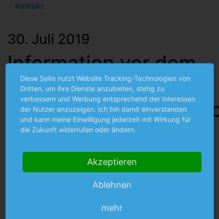
Kontakt
30. Juli 2019
Information vor dem
Diese Seite nutzt Website Tracking-Technologien von
Hintergrund der
Dritten, um ihre Dienste anzubieten, stetig zu
verbessern und Werbung entsprechend der Interessen
Datenschutzgrundver
der Nutzer anzuzeigen. Ich bin damit einverstanden
und kann meine Einwilligung jederzeit mit Wirkung für
und dem
die Zukunft widerrufen oder ändern.
Zensusgesetz 2021
Akzeptieren
Der Bauverein München-Haidhausen eG als ihr
Ablehnen
Vermieter ist datenschutzrechtlich verantwortlich für
die im Rahmen des Nutzungsverhältnisses
mehr
erforderliche Verarbeitung personenbezogener