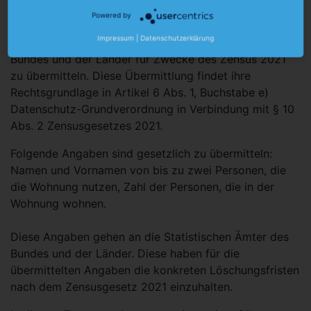
Daten. Aufgrund des Zensusgesetzes 2021 sind wir
Powered by
verpflichtet, bestimmte Angaben über die
Impressum
|
Datenschutzerklärung
Wohnungsnutzer/innen den Statistischen Ämtern des
Bundes und der Länder für Zwecke des Zensus 2021
zu übermitteln. Diese Übermittlung findet ihre
Rechtsgrundlage in Artikel 6 Abs. 1, Buchstabe e)
Datenschutz-Grundverordnung in Verbindung mit § 10
Abs. 2 Zensusgesetzes 2021.
Folgende Angaben sind gesetzlich zu übermitteln:
Namen und Vornamen von bis zu zwei Personen, die
die Wohnung nutzen, Zahl der Personen, die in der
Wohnung wohnen.
Diese Angaben gehen an die Statistischen Ämter des
Bundes und der Länder. Diese haben für die
übermittelten Angaben die konkreten Löschungsfristen
nach dem Zensusgesetz 2021 einzuhalten.