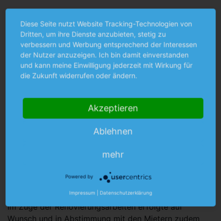
Diese Seite nutzt Website Tracking-Technologien von
Dritten, um ihre Dienste anzubieten, stetig zu
verbessern und Werbung entsprechend der Interessen
Trausnitzstraße 30 - 36 in
der Nutzer anzuzeigen. Ich bin damit einverstanden
und kann meine Einwilligung jederzeit mit Wirkung für
Zahlen
die Zukunft widerrufen oder ändern.
Baujahr
Akzeptieren
1962
Häuser
Ablehnen
4
mehr
Wohnungen
Powered by
64
Impressum
|
Datenschutzerklärung
Im Zuge der Renovierungsarbeiten erfolgte auf
Wunsch und in Abstimmung mit den Mietern zudem