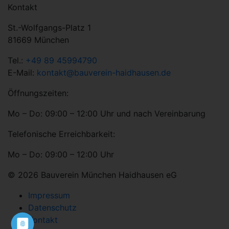
Kontakt
St.-Wolfgangs-Platz 1
81669 München
Tel.:
+49 89 45994790
E-Mail:
kontakt@bauverein-haidhausen.de
Öffnungszeiten:
Mo – Do: 09:00 – 12:00 Uhr und nach Vereinbarung
Telefonische Erreichbarkeit:
Mo – Do: 09:00 – 12:00 Uhr
© 2026 Bauverein München Haidhausen eG
Impressum
Datenschutz
Kontakt