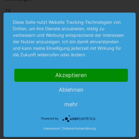
73
Diese Seite nutzt Website Tracking-Technologien von
Gewerbliche Einheiten
Dritten, um ihre Dienste anzubieten, stetig zu
verbessern und Werbung entsprechend der Interessen
4
der Nutzer anzuzeigen. Ich bin damit einverstanden
Garagen
und kann meine Einwilligung jederzeit mit Wirkung für
die Zukunft widerrufen oder ändern.
14
In einem Wimpernschlag in der
Akzeptieren
Innenstadt
Ablehnen
Die infrastrukturelle Lage des Volksheimbaus macht
die im Vergleich zum Bestand des Bauvereins kleine
mehr
Wohnanlage einzigartig. Trambahn, Stadtbus,
Metrobus und City-Ring sind ebenso in wenigen
Powered by
Minuten erreichbar wie die S-Bahnstation
Impressum
|
Datenschutzerklärung
Leuchtenbergring und der U-Bahnhof